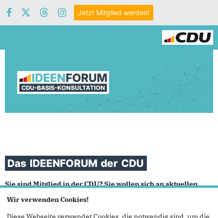
Jetzt Mitglied werden!
Startseite
Toggle navigation
Das
IDEENFORUM
der
CDU
Sie sind Mitglied in der CDU? Sie wollen sich an aktuellen
bundespolitischen Debatten beteiligen?
Wir verwenden Cookies!
Dann haben wir etwas für Sie: Bringen Sie sich in die Themen
Diese Webseite verwendet Cookies, die notwendig sind, um die