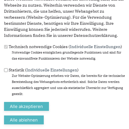
ein, die für die Bundespolitik von Bedeutung sind.
Webseite zu nutzen. Weiterhin verwenden wir Dienste von
Drittanbietern, die uns helfen, unser Webangebot zu
Nehmen Sie teil an unseren Stimmungsbildern,
verbessern (Website-Optimierung). Für die Verwendung
Mitgliederumfragen und Meinungskonsultationen, die in die
bestimmter Dienste, benötigen wir Ihre Einwilligung. Ihre
Arbeit des CDU-Bundesvorstands einfließen.
Einwilligung können Sie jederzeit widerrufen. Weitere
Informationen finden Sie in unserer Datenschutzerklärung.
Gestalten Sie mit uns ein Deutschland, wie wir es uns als
Christdemokraten vorstellen – europäisch, weltoffen,
Technisch notwendige Cookies (
Individuelle Einstellungen
)
zukunftsorientiert und mit bürgerlicher Note.
Notwendige Cookies ermöglichen grundlegende Funktionen und sind für
das einwandfreie Funktionieren der Website notwendig.
Statistik (
Individuelle Einstellungen
)
Zur Website-Optimierung erheben wir Daten, die bereits für die technische
Bereitstellung des Webangebots erforderlich sind. Solche Daten werden
ausschließlich aggregiert und uns als statistische Übersicht zur Verfügung
gestellt.